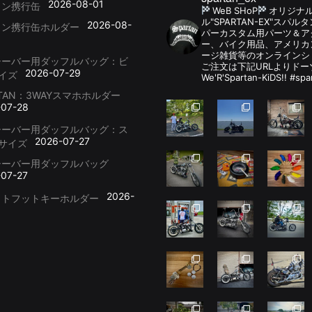
2026-08-01
リン携行缶
WeB SHoP
オリジナ
ル"SPARTAN-EX"スパ
2026-08-
リン携行缶ホルダー
パーカスタム用パーツ＆
ー、バイク用品、アメリカ
ージ雑貨等のオンラインシ
シーバー用ダッフルバッグ：ビ
ご注文は下記URLよりドー
2026-07-29
イズ
We'R'Spartan-KiDS!! #spa
RTAN：3WAYスマホホルダー
-07-28
シーバー用ダッフルバッグ：ス
2026-07-27
サイズ
シーバー用ダッフルバッグ
-07-27
2026-
ットフットキーホルダー