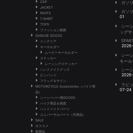
CAP
ガソ
JACKET
ガソ
PANTS
01
T-SHIRT
TOPS
シー
ファッション雑貨
ッグサ
GARAGE GOODS
SPA
インテリア
2026
キーホルダー
ムービーキーホルダー
シー
ステッカー
モール
レーシングステッカー
シー
ハンドメイドグッズ
2026
ピンバッジ
フラッグ＆サイン
ラビ
MOTORCYCLE Accessories（バイク用
07-24
品）
シーシーバー用GOODS
バイク用品＆雑貨
ハンドメイドパーツ
ユニバーサルパーツ（汎用品）
SALE
オススメ
新商品