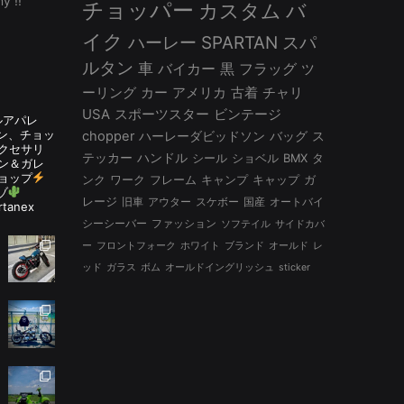
 !!”
チョッパー
カスタム
バ
イク
ハーレー
SPARTAN
スパ
ルタン
車
バイカー
黒
フラッグ
ツ
ーリング
カー
アメリカ
古着
チャリ
USA
スポーツスター
ビンテージ
ルアパレ
ルタン、チョッ
chopper
ハーレーダビッドソン
バッグ
ス
アクセサリ
テッカー
ハンドル
シール
ショベル
BMX
タ
ン＆ガレ
ョップ
ンク
ワーク
フレーム
キャンプ
キャップ
ガ
ゾ
レージ
旧車
アウター
スケボー
国産
オートバイ
rtanex
シーシーバー
ファッション
ソフテイル
サイドカバ
ー
フロントフォーク
ホワイト
ブランド
オールド
レ
ッド
ガラス
ボム
オールドイングリッシュ
sticker