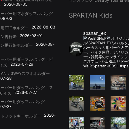
ラズオブログ”Destroy Your Enemy
2026-08-05
シーバー用防水ダッフルバッグ
SPARTAN Kids
-08-03
2026-08-03
用ETCホルダー
spartan_ex
2026-08-01
リン携行缶
WeB SHoP
オリジナ
ル"SPARTAN-EX"スパ
2026-08-
リン携行缶ホルダー
パーカスタム用パーツ＆
ー、バイク用品、アメリカ
ージ雑貨等のオンラインシ
シーバー用ダッフルバッグ：ビ
ご注文は下記URLよりドー
2026-07-29
イズ
We'R'Spartan-KiDS!! #spa
RTAN：3WAYスマホホルダー
-07-28
シーバー用ダッフルバッグ：ス
2026-07-27
サイズ
シーバー用ダッフルバッグ
-07-27
2026-
ットフットキーホルダー