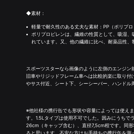
◆素材：
軽量で耐久性のある丈夫な素材：PP（ポリプ
ポリプロピレンは、繊維の性質として、吸湿、
れています。又、他の繊維に比べ、耐薬品性、
スポーツスターなら画像のように左側のエンジン
旧車やリジッドフレーム車へは比較的楽に取り付
やサス付近、シート下、シーシーバー、ハンドル
※他社様の携行缶でも形状や容量によっては使えま
す。1.5Lタイプは使用不可でした。因みにうち
26cm（キャップ含む）、直径7,5cm程です。同
ると思います。不安な方はお手持ちの携行缶を測