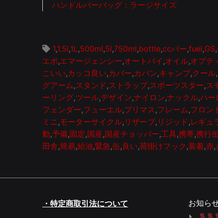
ハンドルバーバッグ：ラージサイズ
1
,
1.5l
,
1L
,
500ml
,
5l
,
750ml
,
bottle
,
ccバー
,
fuel
,
GS
,
エボ
,
エマージェンシー
,
オートバイ
,
オイル
,
オプテ
こいい
,
カッコ良い
,
カバー
,
カバン
,
キャンプ
,
クール
,
グアーム
,
スタンド
,
ストラップ
,
スポーツスター
,
ス
ーリング
,
ツール
,
デザイン
,
ナイロン
,
ナックル
,
ハー
フェンダー
,
フューエル
,
プリマス
,
フレーム
,
フロン
ミニ
,
モーターサイクル
,
リザーブ
,
リジッド
,
レギュ
動
,
予備
,
固定
,
国産
,
国産チョッパー
,
工具
,
携帯
,
携行
田舎
,
簡易
,
給油
,
緊急
,
缶
,
良い
,
荷掛けフック
,
装着
,
赤
,
お知ら
・特定商取引法について