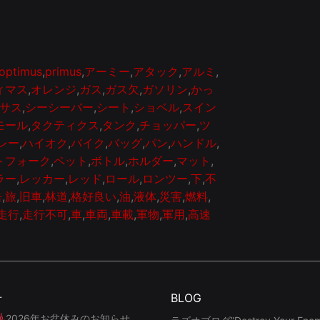
optimus
,
primus
,
アーミー
,
アタック
,
アルミ
,
ィマス
,
オレンジ
,
ガス
,
ガス欠
,
ガソリン
,
かっ
サス
,
シーシーバー
,
シート
,
ショベル
,
スイン
モール
,
タクティクス
,
タンク
,
チョッパー
,
ツ
レー
,
ハイオク
,
バイク
,
バッグ
,
パン
,
ハンドル
,
トフォーク
,
ペット
,
ボトル
,
ホルダー
,
マット
,
ラー
,
レッカー
,
レッド
,
ロール
,
ロンツー
,
下
,
不
缶
,
旅
,
旧車
,
林道
,
格好良い
,
油
,
液体
,
災害
,
燃料
,
走行
,
走行不可
,
車
,
車両
,
車載
,
軍物
,
軍用
,
高速
せ
BLOG
2026年お盆休みのお知らせ