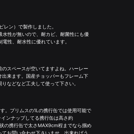
ロピレン）で製作しました。
吸水性が無いので、耐カビ、耐菌性にも優
制電性、耐水性に優れています。
前のスペースが空いてますよね。ハーレー
け出来ます。国産チョッパーもフレーム下
周りなどなど工夫して使って下さい。
す。プリムスの1Lの携行缶では使用可能で
でラインナップしてる携行缶は高さ約
形状の携行缶で太さMAX9cm程までなら掴め
ってお問い合わせ下さいませ。出来ればう