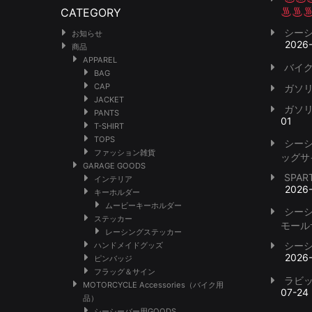
CATEGORY
シー
お知らせ
2026
商品
APPAREL
バイク
BAG
CAP
ガソ
JACKET
ガソ
PANTS
01
T-SHIRT
TOPS
シー
ファッション雑貨
ッグサ
GARAGE GOODS
SPA
インテリア
2026
キーホルダー
ムービーキーホルダー
シー
ステッカー
モール
レーシングステッカー
シー
ハンドメイドグッズ
2026
ピンバッジ
フラッグ＆サイン
ラビ
MOTORCYCLE Accessories（バイク用
07-24
品）
シーシーバー用GOODS