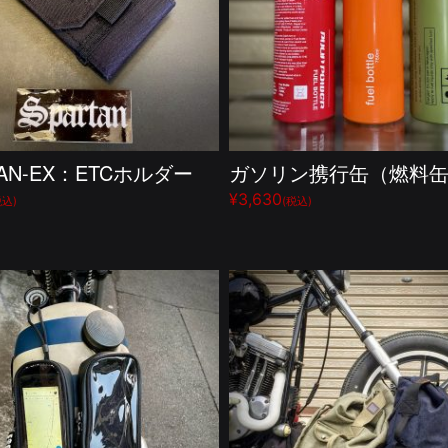
TAN-EX：ETCホルダー
ガソリン携行缶（燃料
¥3,630
税込)
(税込)