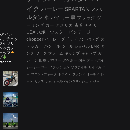
イク
ハーレー
SPARTAN
スパ
ルタン
車
バイカー
黒
フラッグ
ツ
ーリング
カー
アメリカ
古着
チャリ
USA
スポーツスター
ビンテージ
ルアパレ
ルタン、チョッ
chopper
ハーレーダビッドソン
バッグ
ス
アクセサリ
テッカー
ハンドル
シール
ショベル
BMX
タ
ン＆ガレ
ョップ
ンク
ワーク
フレーム
キャンプ
キャップ
ガ
ゾ
レージ
旧車
アウター
スケボー
国産
オートバイ
rtanex
シーシーバー
ファッション
ソフテイル
サイドカバ
ー
フロントフォーク
ホワイト
ブランド
オールド
レ
ッド
ガラス
ボム
オールドイングリッシュ
sticker