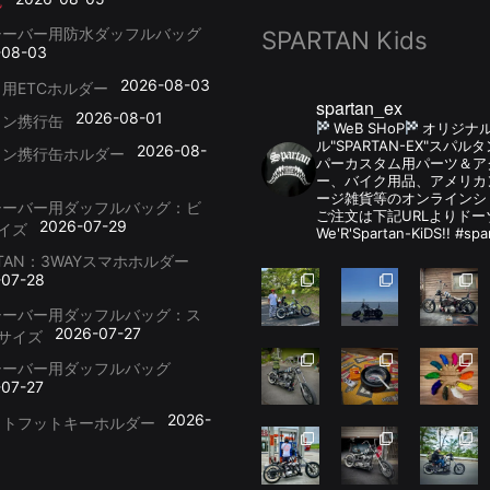
シーバー用防水ダッフルバッグ
SPARTAN Kids
-08-03
2026-08-03
用ETCホルダー
spartan_ex
2026-08-01
リン携行缶
WeB SHoP
オリジナ
ル"SPARTAN-EX"スパ
2026-08-
リン携行缶ホルダー
パーカスタム用パーツ＆
ー、バイク用品、アメリカ
ージ雑貨等のオンラインシ
シーバー用ダッフルバッグ：ビ
ご注文は下記URLよりドー
2026-07-29
イズ
We'R'Spartan-KiDS!! #spa
RTAN：3WAYスマホホルダー
-07-28
シーバー用ダッフルバッグ：ス
2026-07-27
サイズ
シーバー用ダッフルバッグ
-07-27
2026-
ットフットキーホルダー