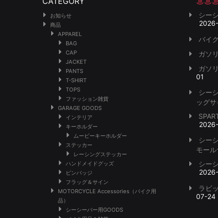
CATEGORY
シー
お知らせ
2026
商品
APPAREL
バイク
BAG
CAP
ガソ
JACKET
ガソ
PANTS
01
T-SHIRT
TOPS
シー
ファッション雑貨
ッグサ
GARAGE GOODS
SPA
インテリア
2026
キーホルダー
ムービーキーホルダー
シー
ステッカー
モール
レーシングステッカー
シー
ハンドメイドグッズ
2026
ピンバッジ
フラッグ＆サイン
ラビ
MOTORCYCLE Accessories（バイク用
07-24
品）
シーシーバー用GOODS