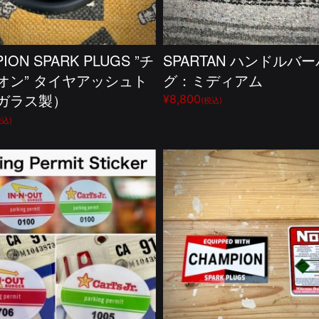
ION SPARK PLUGS ”チ
SPARTAN ハンドルバ
オン” タイヤアッシュト
グ：ミディアム
ガラス製）
¥8,800
(税込)
税込)