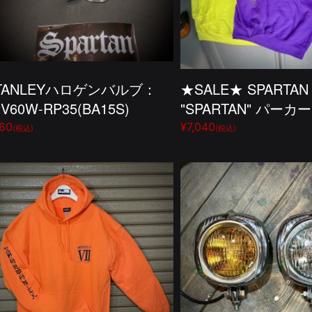
TANLEYハロゲンバルブ：
★SALE★ SPARTAN
2V60W-RP35(BA15S)
"SPARTAN" パーカー
60
¥7,040
(税込)
(税込)