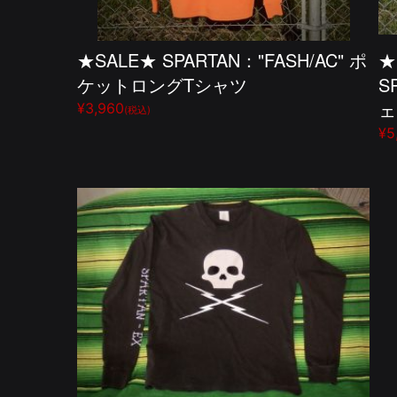
★SALE★ SPARTAN："FASH/AC" ポ
★
ケットロングTシャツ
S
ェ
¥3,960
(税込)
¥5