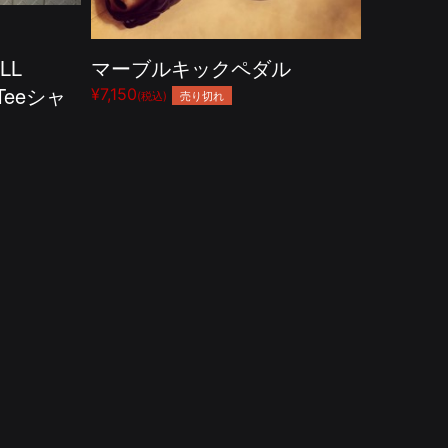
LL
マーブルキックペダル
 Teeシャ
¥7,150
売り切れ
(税込)