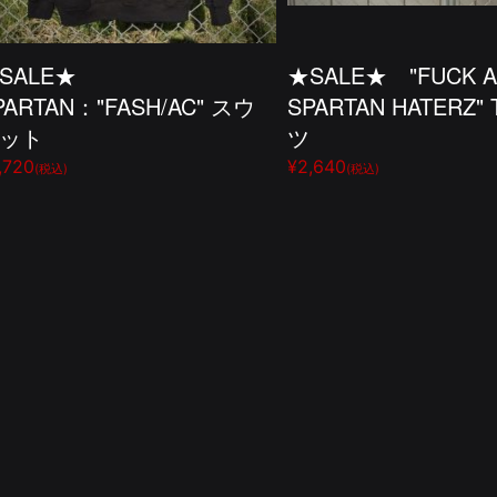
SALE★
★SALE★ "FUCK A
PARTAN："FASH/AC" スウ
SPARTAN HATERZ"
ット
ツ
,720
¥2,640
(税込)
(税込)