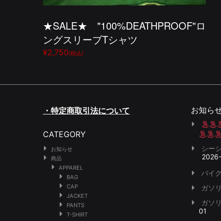
★SALE★ "100%DEATHPROOF"ロ
ングスリーブTシャツ
¥2,750
(税込)
お知ら
・特定商取引法について
CATEGORY
シー
お知らせ
2026
商品
APPAREL
バイク
BAG
CAP
ガソ
JACKET
ガソ
PANTS
01
T-SHIRT