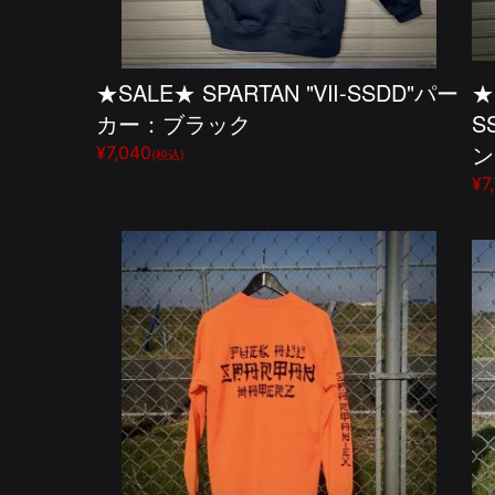
★SALE★ SPARTAN "Ⅶ-SSDD"パー
★
カー：ブラック
S
ン
¥7,040
(税込)
¥7