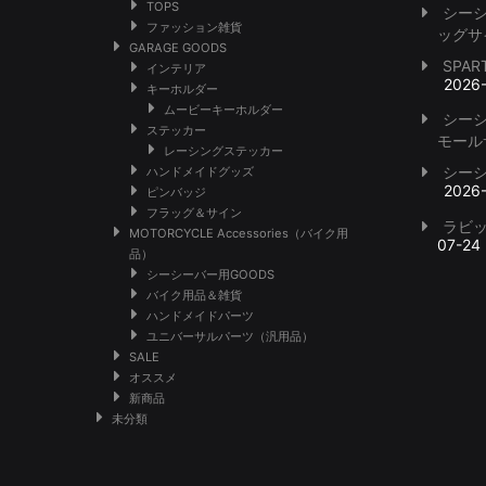
TOPS
シー
ファッション雑貨
ッグサ
GARAGE GOODS
SPA
インテリア
2026
キーホルダー
ムービーキーホルダー
シー
ステッカー
モール
レーシングステッカー
シー
ハンドメイドグッズ
2026
ピンバッジ
フラッグ＆サイン
ラビ
MOTORCYCLE Accessories（バイク用
07-24
品）
シーシーバー用GOODS
バイク用品＆雑貨
ハンドメイドパーツ
ユニバーサルパーツ（汎用品）
SALE
オススメ
新商品
未分類