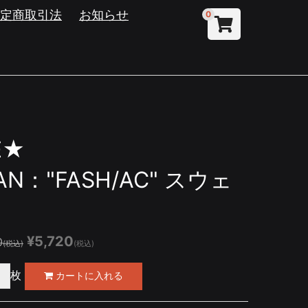
特定商取引法
お知らせ
0
E★
AN："FASH/AC" スウェ
¥5,720
0
(税込)
(税込)
枚