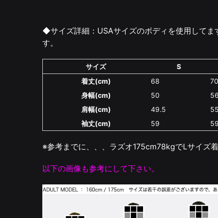
◆サイズ詳細：
USAサイズのボディを使用して
す。
サイズ
S
着丈(cm)
68
7
身幅(cm)
50
56
肩幅(cm)
49.5
5
袖丈(cm)
59
5
※参考までに、、、ラズオ175cm78kgでLサイ
以下の画像も参考にして下さい。