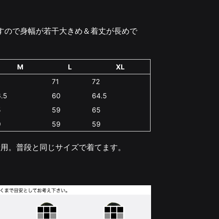
ますので身幅が若干大きめ＆着丈が長めで
M
L
XL
0
71
72
.5
60
64.5
5
59
65
9
59
59
ズ着用。普段と同じサイズで着てます。