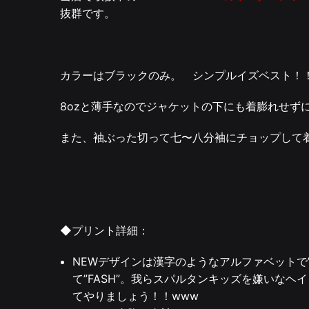
抜群です。
カラーはブラックのみ。 シンプルイズベスト！
8ozと薄手なのでジャケットの下にも着膨れせず
また、袖ぶった切って七〜八分袖にチョップして
◆プリント詳細：
NEWデザインは漢字のようなアルファベットで” FUCK
て”FASH”。我らスパルタンキッズを嫌いな
てやりましょう！！www