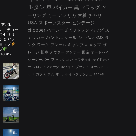
ルタン
車
バイカー
黒
フラッグ
ツ
ーリング
カー
アメリカ
古着
チャリ
USA
スポーツスター
ビンテージ
ルアパレ
ルタン、チョッ
chopper
ハーレーダビッドソン
バッグ
ス
アクセサリ
テッカー
ハンドル
シール
ショベル
BMX
タ
ン＆ガレ
ョップ
ンク
ワーク
フレーム
キャンプ
キャップ
ガ
ゾ
レージ
旧車
アウター
スケボー
国産
オートバイ
rtanex
シーシーバー
ファッション
ソフテイル
サイドカバ
ー
フロントフォーク
ホワイト
ブランド
オールド
レ
ッド
ガラス
ボム
オールドイングリッシュ
sticker