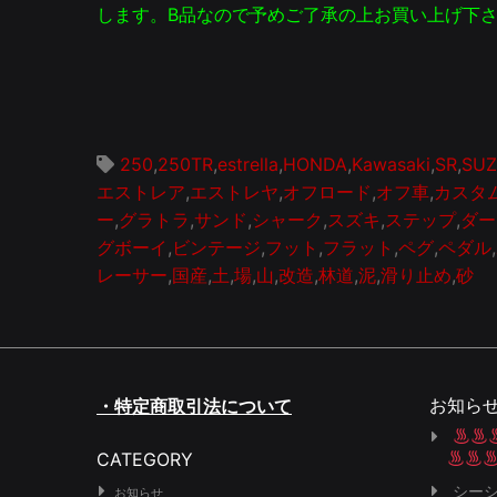
します。B品なので予めご了承の上お買い上げ下
250
,
250TR
,
estrella
,
HONDA
,
Kawasaki
,
SR
,
SUZ
エストレア
,
エストレヤ
,
オフロード
,
オフ車
,
カスタ
ー
,
グラトラ
,
サンド
,
シャーク
,
スズキ
,
ステップ
,
ダー
グボーイ
,
ビンテージ
,
フット
,
フラット
,
ペグ
,
ペダル
,
レーサー
,
国産
,
土
,
場
,
山
,
改造
,
林道
,
泥
,
滑り止め
,
砂
お知ら
・特定商取引法について
CATEGORY
シー
お知らせ