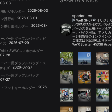
SPARTAN Kids
-08-03
2026-08-03
用ETCホルダー
spartan_ex
2026-08-01
リン携行缶
WeB SHoP
オリジナ
ル"SPARTAN-EX"スパ
2026-08-
リン携行缶ホルダー
パーカスタム用パーツ＆
ー、バイク用品、アメリカ
ージ雑貨等のオンラインシ
シーバー用ダッフルバッグ：ビ
ご注文は下記URLよりドー
2026-07-29
イズ
We'R'Spartan-KiDS!! #spa
RTAN：3WAYスマホホルダー
-07-28
シーバー用ダッフルバッグ：ス
2026-07-27
サイズ
シーバー用ダッフルバッグ
-07-27
2026-
ットフットキーホルダー