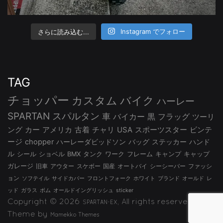
さらに読み込む...
Instagram でフォロー
TAG
チョッパー
カスタム
バイク
ハーレー
SPARTAN
スパルタン
車
バイカー
黒
フラッグ
ツーリ
ング
カー
アメリカ
古着
チャリ
USA
スポーツスター
ビンテ
ージ
chopper
ハーレーダビッドソン
バッグ
ステッカー
ハンド
ル
シール
ショベル
BMX
タンク
ワーク
フレーム
キャンプ
キャップ
ガレージ
旧車
アウター
スケボー
国産
オートバイ
シーシーバー
ファッシ
ョン
ソフテイル
サイドカバー
フロントフォーク
ホワイト
ブランド
オールド
レ
ッド
ガラス
ボム
オールドイングリッシュ
sticker
Copyright © 2026
, All rights reserved.
SPARTAN-EX
Theme by
Mamekko Themes