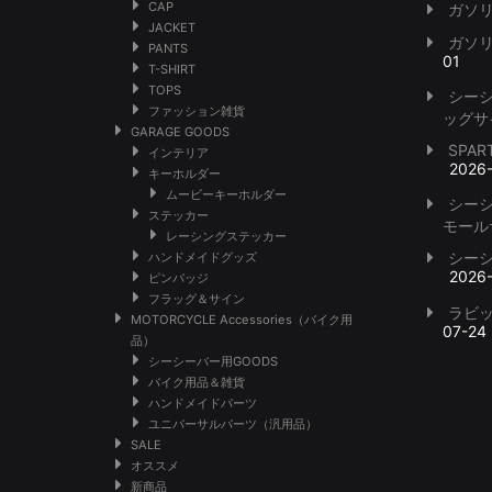
CAP
ガソ
JACKET
ガソ
PANTS
01
T-SHIRT
TOPS
シー
ファッション雑貨
ッグサ
GARAGE GOODS
SPA
インテリア
2026
キーホルダー
ムービーキーホルダー
シー
ステッカー
モール
レーシングステッカー
シー
ハンドメイドグッズ
2026
ピンバッジ
フラッグ＆サイン
ラビ
MOTORCYCLE Accessories（バイク用
07-24
品）
シーシーバー用GOODS
バイク用品＆雑貨
ハンドメイドパーツ
ユニバーサルパーツ（汎用品）
SALE
オススメ
新商品