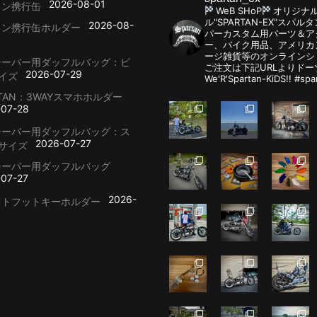
2026-08-01
リン携行缶
WeB SHoP
オリジナ
ル"SPARTAN-EX"スパ
2026-08-
リン携行缶ホルダー
パーカスタム用パーツ＆
ー、バイク用品、アメリカ
ージ雑貨等のオンラインシ
シーバー用ダッフルバッグ：ビ
ご注文は下記URLよりドー
2026-07-29
イズ
We'R'Spartan-KiDS!! #spa
RTAN：3WAYスマホホルダー
-07-28
シーバー用ダッフルバッグ：ス
2026-07-27
サイズ
シーバー用ダッフルバッグ
-07-27
2026-
ットフットキーホルダー