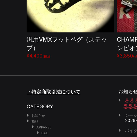
汎用VMXフットペグ（ステッ
CHAM
プ）
ンピオ
¥4,400
¥3,850
(税込)
(
お知ら
・特定商取引法について
CATEGORY
シー
お知らせ
2026
商品
APPAREL
バイク
BAG