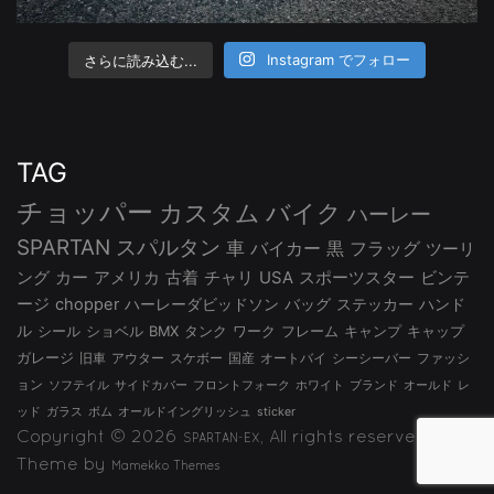
さらに読み込む...
Instagram でフォロー
TAG
チョッパー
カスタム
バイク
ハーレー
SPARTAN
スパルタン
車
バイカー
黒
フラッグ
ツーリ
ング
カー
アメリカ
古着
チャリ
USA
スポーツスター
ビンテ
ージ
chopper
ハーレーダビッドソン
バッグ
ステッカー
ハンド
ル
シール
ショベル
BMX
タンク
ワーク
フレーム
キャンプ
キャップ
ガレージ
旧車
アウター
スケボー
国産
オートバイ
シーシーバー
ファッシ
ョン
ソフテイル
サイドカバー
フロントフォーク
ホワイト
ブランド
オールド
レ
ッド
ガラス
ボム
オールドイングリッシュ
sticker
Copyright © 2026
, All rights reserved.
SPARTAN-EX
Theme by
Mamekko Themes