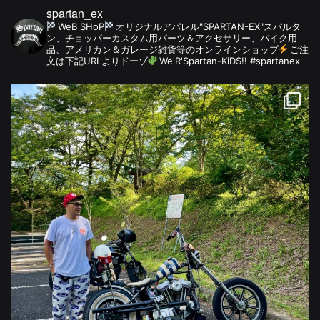
spartan_ex
WeB SHoP
オリジナルアパレル"SPARTAN-EX"スパルタ
ン、チョッパーカスタム用パーツ＆アクセサリー、バイク用
品、アメリカン＆ガレージ雑貨等のオンラインショップ
ご注
文は下記URLよりドーゾ
We'R'Spartan-KiDS!! #spartanex