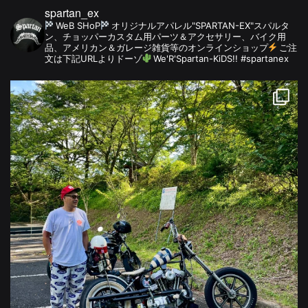
spartan_ex
WeB SHoP
オリジナルアパレル"SPARTAN-EX"スパルタ
ン、チョッパーカスタム用パーツ＆アクセサリー、バイク用
品、アメリカン＆ガレージ雑貨等のオンラインショップ
ご注
文は下記URLよりドーゾ
We'R'Spartan-KiDS!! #spartanex