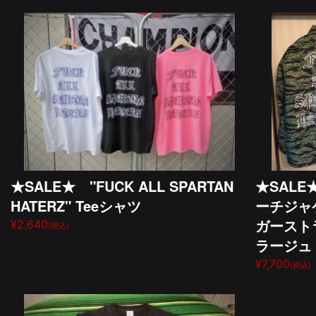
★SALE★ "FUCK ALL SPARTAN
★SALE★
HATERZ" Teeシャツ
ーチジャ
ガースト
¥2,640
(税込)
ラージュ
¥7,700
(税込)