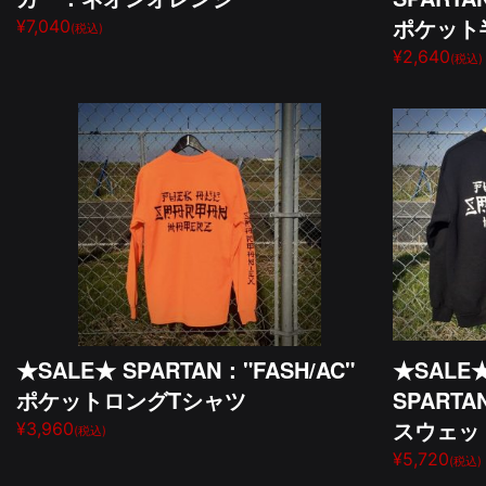
ポケット
¥7,040
(税込)
¥2,640
(税込)
★SALE★ SPARTAN："FASH/AC"
★SALE
ポケットロングTシャツ
SPARTA
スウェッ
¥3,960
(税込)
¥5,720
(税込)