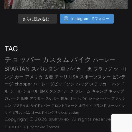
さらに読み込む...
Instagram でフォロー
TAG
チョッパー
カスタム
バイク
ハーレー
SPARTAN
スパルタン
車
バイカー
黒
フラッグ
ツーリ
ング
カー
アメリカ
古着
チャリ
USA
スポーツスター
ビンテ
ージ
chopper
ハーレーダビッドソン
バッグ
ステッカー
ハンド
ル
シール
ショベル
BMX
タンク
ワーク
フレーム
キャンプ
キャップ
ガレージ
旧車
アウター
スケボー
国産
オートバイ
シーシーバー
ファッシ
ョン
ソフテイル
サイドカバー
フロントフォーク
ホワイト
ブランド
オールド
レ
ッド
ガラス
ボム
オールドイングリッシュ
sticker
Copyright © 2026
, All rights reserved.
SPARTAN-EX
Theme by
Mamekko Themes