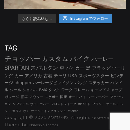
さらに読み込む...
Instagram でフォロー
TAG
チョッパー
カスタム
バイク
ハーレー
SPARTAN
スパルタン
車
バイカー
黒
フラッグ
ツーリ
ング
カー
アメリカ
古着
チャリ
USA
スポーツスター
ビンテ
ージ
chopper
ハーレーダビッドソン
バッグ
ステッカー
ハンド
ル
シール
ショベル
BMX
タンク
ワーク
フレーム
キャンプ
キャップ
ガレージ
旧車
アウター
スケボー
国産
オートバイ
シーシーバー
ファッシ
ョン
ソフテイル
サイドカバー
フロントフォーク
ホワイト
ブランド
オールド
レ
ッド
ガラス
ボム
オールドイングリッシュ
sticker
Copyright © 2026
, All rights reserved.
SPARTAN-EX
Theme by
Mamekko Themes