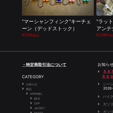
”マーシャンフィンク”キーチェ
”ラッ
ーン（デッドストック）
アンテ
¥330
¥1,980
(税込)
(税
お知ら
・特定商取引法について
CATEGORY
シー
お知らせ
2026
商品
APPAREL
バイク
BAG
CAP
ガソ
JACKET
ガソ