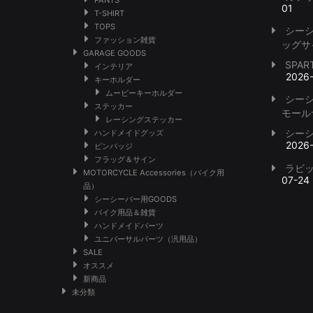
PANTS
01
T-SHIRT
TOPS
シー
ファッション雑貨
ッグサ
GARAGE GOODS
SPA
インテリア
2026
キーホルダー
ムービーキーホルダー
シー
ステッカー
モール
レーシングステッカー
シー
ハンドメイドグッズ
2026
ピンバッジ
フラッグ＆サイン
ラビ
MOTORCYCLE Accessories（バイク用
07-24
品）
シーシーバー用GOODS
バイク用品＆雑貨
ハンドメイドパーツ
ユニバーサルパーツ（汎用品）
SALE
オススメ
新商品
未分類