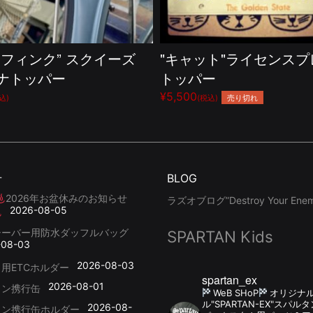
トフィンク” スクイーズ
"キャット"ライセンス
ナトッパー
トッパー
¥5,500
売り切れ
込)
(税込)
せ
BLOG
2026年お盆休みのお知らせ
ラズオブログ”Destroy Your Enemy
2026-08-05
シーバー用防水ダッフルバッグ
SPARTAN Kids
-08-03
2026-08-03
用ETCホルダー
spartan_ex
2026-08-01
リン携行缶
WeB SHoP
オリジナ
ル"SPARTAN-EX"スパ
2026-08-
リン携行缶ホルダー