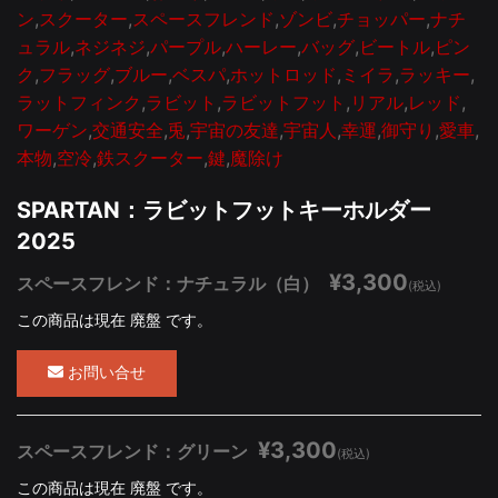
ン
,
スクーター
,
スペースフレンド
,
ゾンビ
,
チョッパー
,
ナチ
ュラル
,
ネジネジ
,
パープル
,
ハーレー
,
バッグ
,
ビートル
,
ピン
ク
,
フラッグ
,
ブルー
,
ベスパ
,
ホットロッド
,
ミイラ
,
ラッキー
,
ラットフィンク
,
ラビット
,
ラビットフット
,
リアル
,
レッド
,
ワーゲン
,
交通安全
,
兎
,
宇宙の友達
,
宇宙人
,
幸運
,
御守り
,
愛車
,
本物
,
空冷
,
鉄スクーター
,
鍵
,
魔除け
SPARTAN：ラビットフットキーホルダー
2025
¥3,300
スペースフレンド：ナチュラル（白）
(税込)
この商品は現在 廃盤 です。
お問い合せ
¥3,300
スペースフレンド：グリーン
(税込)
この商品は現在 廃盤 です。