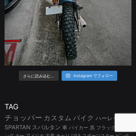
さらに読み込む...
Instagram でフォロー
TAG
チョッパー
カスタム
バイク
ハーレー
SPARTAN
スパルタン
車
バイカー
黒
フラッグ
ツーリ
ング
カー
アメリカ
古着
チャリ
USA
スポーツスター
ビンテ