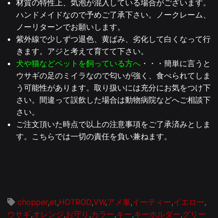
材質の特性上、気泡が混入している場合がございます。
ハンドメイドなので予めご了承下さい。ノークレーム、
ノーリターンでお願いします。
紫外線で少しずつ退色、黄ばみ、劣化して白くなって行
きます。アジと考えて育てて下さい。
犬や猫などペットを飼っている方へ
・・・簡単に言うと
ウサギの足のミイラなので匂いが強く、食べられてしま
う可能性があります。取り扱いには充分にお気をつけ下
さい。間違って誤飲した場合は動物病院などへご相談下
さい。
ご注文頂いた時点で以上の注意事項をご了承済みとしま
す。こちらでは一切の責任を負い兼ねます。
chopper
,
et
,
HOTROD
,
VW
,
アメ車
,
イーティー
,
イエロー
,
ウサギ
,
オレンジ
,
お守り
,
カラー
,
キー
,
キーホルダー
,
グリー