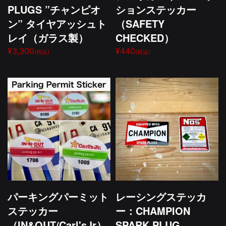
PLUGS ”チャンピオ
ションステッカー
ン” タイヤアッシュト
（SAFETY
レイ（ガラス製）
CHECKED）
¥3,300
¥440
(税込)
(税込)
パーキングパーミット
レーシングステッカ
ステッカー
ー：CHAMPION
（IN&OUT/Carl'sJr）
SPARK PLUG