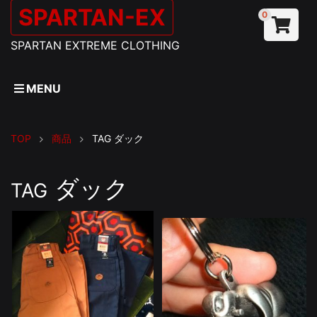
SPARTAN-EX
0
SPARTAN EXTREME CLOTHING
MENU
TOP
商品
TAG
ダック
ダック
TAG