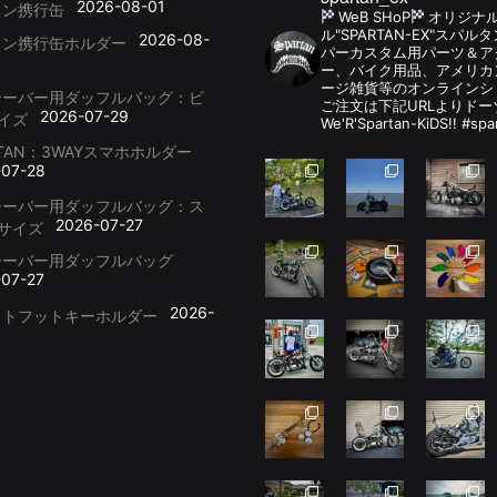
2026-08-01
リン携行缶
WeB SHoP
オリジナ
ル"SPARTAN-EX"スパ
2026-08-
リン携行缶ホルダー
パーカスタム用パーツ＆
ー、バイク用品、アメリカ
ージ雑貨等のオンラインシ
シーバー用ダッフルバッグ：ビ
ご注文は下記URLよりドー
2026-07-29
イズ
We'R'Spartan-KiDS!! #spa
RTAN：3WAYスマホホルダー
-07-28
シーバー用ダッフルバッグ：ス
2026-07-27
サイズ
シーバー用ダッフルバッグ
-07-27
2026-
ットフットキーホルダー