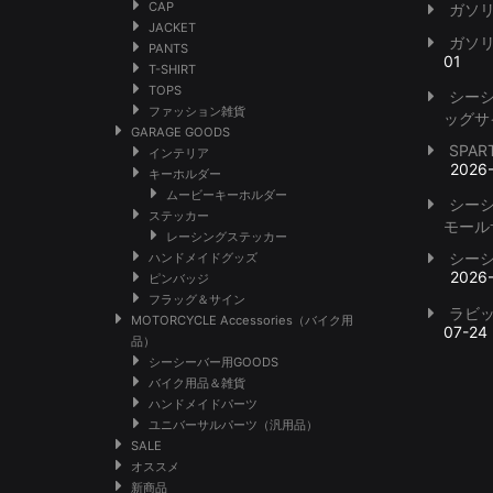
CAP
ガソ
JACKET
ガソ
PANTS
01
T-SHIRT
TOPS
シー
ファッション雑貨
ッグサ
GARAGE GOODS
SPA
インテリア
2026
キーホルダー
ムービーキーホルダー
シー
ステッカー
モール
レーシングステッカー
シー
ハンドメイドグッズ
2026
ピンバッジ
フラッグ＆サイン
ラビ
MOTORCYCLE Accessories（バイク用
07-24
品）
シーシーバー用GOODS
バイク用品＆雑貨
ハンドメイドパーツ
ユニバーサルパーツ（汎用品）
SALE
オススメ
新商品