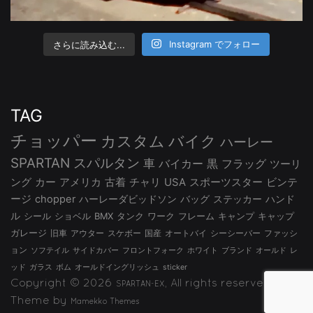
さらに読み込む...
Instagram でフォロー
TAG
チョッパー
カスタム
バイク
ハーレー
SPARTAN
スパルタン
車
バイカー
黒
フラッグ
ツーリ
ング
カー
アメリカ
古着
チャリ
USA
スポーツスター
ビンテ
ージ
chopper
ハーレーダビッドソン
バッグ
ステッカー
ハンド
ル
シール
ショベル
BMX
タンク
ワーク
フレーム
キャンプ
キャップ
ガレージ
旧車
アウター
スケボー
国産
オートバイ
シーシーバー
ファッシ
ョン
ソフテイル
サイドカバー
フロントフォーク
ホワイト
ブランド
オールド
レ
ッド
ガラス
ボム
オールドイングリッシュ
sticker
Copyright © 2026
, All rights reserved.
SPARTAN-EX
Theme by
Mamekko Themes