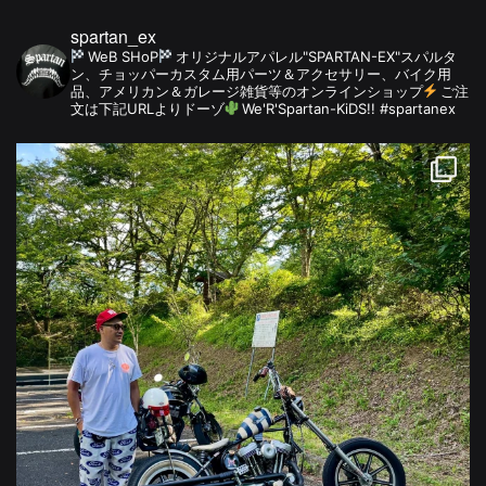
spartan_ex
WeB SHoP
オリジナルアパレル"SPARTAN-EX"スパルタ
ン、チョッパーカスタム用パーツ＆アクセサリー、バイク用
品、アメリカン＆ガレージ雑貨等のオンラインショップ
ご注
文は下記URLよりドーゾ
We'R'Spartan-KiDS!! #spartanex