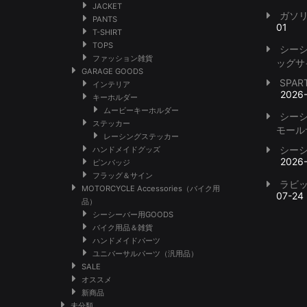
JACKET
ガソ
PANTS
01
T-SHIRT
TOPS
シー
ファッション雑貨
ッグサ
GARAGE GOODS
SPA
インテリア
2026
キーホルダー
ムービーキーホルダー
シー
ステッカー
モール
レーシングステッカー
シー
ハンドメイドグッズ
2026
ピンバッジ
フラッグ＆サイン
ラビ
MOTORCYCLE Accessories（バイク用
07-24
品）
シーシーバー用GOODS
バイク用品＆雑貨
ハンドメイドパーツ
ユニバーサルパーツ（汎用品）
SALE
オススメ
新商品
未分類