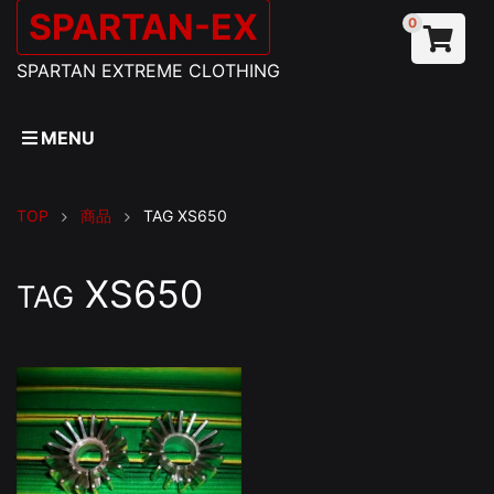
SPARTAN-EX
0
SPARTAN EXTREME CLOTHING
MENU
TOP
商品
TAG
XS650
XS650
TAG