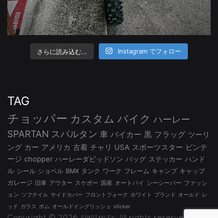
さらに読み込む...
Instagram でフォロー
TAG
チョッパー
カスタム
バイク
ハーレー
SPARTAN
スパルタン
車
バイカー
黒
フラッグ
ツーリ
ング
カー
アメリカ
古着
チャリ
USA
スポーツスター
ビンテ
ージ
chopper
ハーレーダビッドソン
バッグ
ステッカー
ハンド
ル
シール
ショベル
BMX
タンク
ワーク
フレーム
キャンプ
キャップ
ガレージ
旧車
アウター
スケボー
国産
オートバイ
シーシーバー
ファッシ
ョン
ソフテイル
サイドカバー
フロントフォーク
ホワイト
ブランド
オールド
レ
ッド
ガラス
ボム
オールドイングリッシュ
sticker
Copyright © 2026
, All rights reserved.
SPARTAN-EX