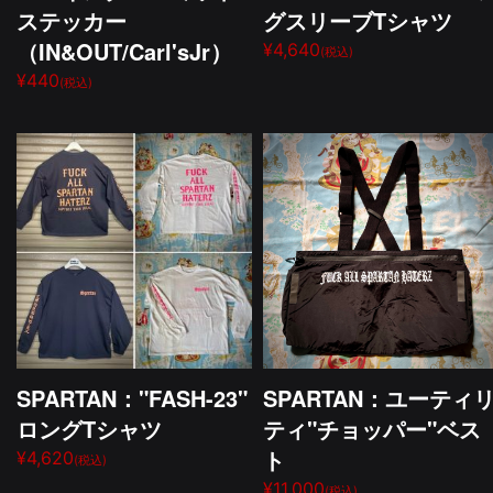
ステッカー
グスリーブTシャツ
（IN&OUT/Carl'sJr）
¥4,640
(税込)
¥440
(税込)
SPARTAN："FASH-23"
SPARTAN：ユーティ
ロングTシャツ
ティ"チョッパー"ベス
ト
¥4,620
(税込)
¥11,000
(税込)