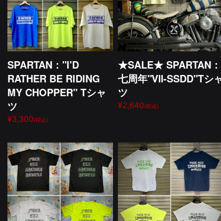
SPARTAN："I'D
★SALE★ SPARTAN：
RATHER BE RIDING
七周年"Ⅶ-SSDD"Tシ
MY CHOPPER" Tシャ
ツ
ツ
¥2,640
(税込)
¥3,300
(税込)