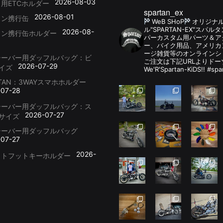
2026-08-03
用ETCホルダー
spartan_ex
2026-08-01
リン携行缶
WeB SHoP
オリジナ
ル"SPARTAN-EX"スパ
2026-08-
リン携行缶ホルダー
パーカスタム用パーツ＆
ー、バイク用品、アメリカ
ージ雑貨等のオンラインシ
シーバー用ダッフルバッグ：ビ
ご注文は下記URLよりドー
2026-07-29
イズ
We'R'Spartan-KiDS!! #spa
RTAN：3WAYスマホホルダー
-07-28
シーバー用ダッフルバッグ：ス
2026-07-27
サイズ
シーバー用ダッフルバッグ
-07-27
2026-
ットフットキーホルダー