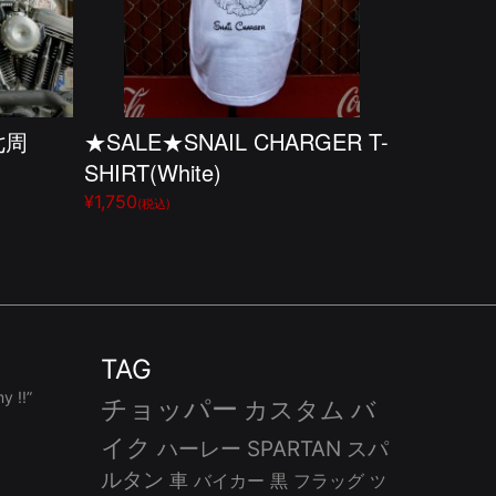
七周
★SALE★SNAIL CHARGER T-
SHIRT(White)
¥1,750
(税込)
TAG
 !!”
チョッパー
カスタム
バ
イク
ハーレー
SPARTAN
スパ
ルタン
車
バイカー
黒
フラッグ
ツ