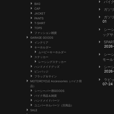
バイク
BAG
CAP
ガソ
JACKET
ガソ
PANTS
01
T-SHIRT
TOPS
シー
ファッション雑貨
ッグサ
GARAGE GOODS
SPA
インテリア
2026
キーホルダー
ムービーキーホルダー
シー
ステッカー
モール
レーシングステッカー
シー
ハンドメイドグッズ
2026
ピンバッジ
フラッグ＆サイン
ラビ
MOTORCYCLE Accessories（バイク用
07-24
品）
シーシーバー用GOODS
バイク用品＆雑貨
ハンドメイドパーツ
ユニバーサルパーツ（汎用品）
SALE