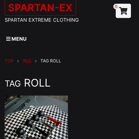
SPARTAN-EX
0
SPARTAN EXTREME CLOTHING
MENU
TOP
商品
TAG
ROLL
ROLL
TAG