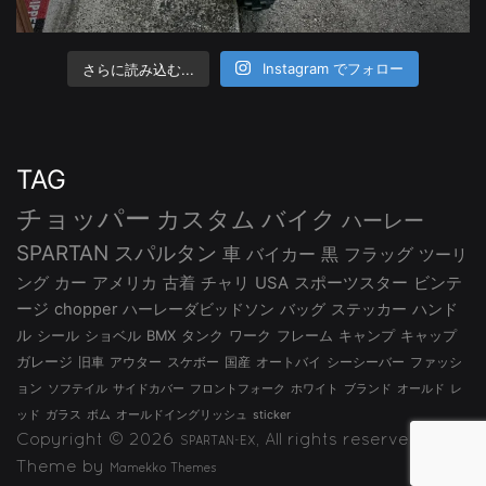
さらに読み込む...
Instagram でフォロー
TAG
チョッパー
カスタム
バイク
ハーレー
SPARTAN
スパルタン
車
バイカー
黒
フラッグ
ツーリ
ング
カー
アメリカ
古着
チャリ
USA
スポーツスター
ビンテ
ージ
chopper
ハーレーダビッドソン
バッグ
ステッカー
ハンド
ル
シール
ショベル
BMX
タンク
ワーク
フレーム
キャンプ
キャップ
ガレージ
旧車
アウター
スケボー
国産
オートバイ
シーシーバー
ファッシ
ョン
ソフテイル
サイドカバー
フロントフォーク
ホワイト
ブランド
オールド
レ
ッド
ガラス
ボム
オールドイングリッシュ
sticker
Copyright © 2026
, All rights reserved.
SPARTAN-EX
Theme by
Mamekko Themes