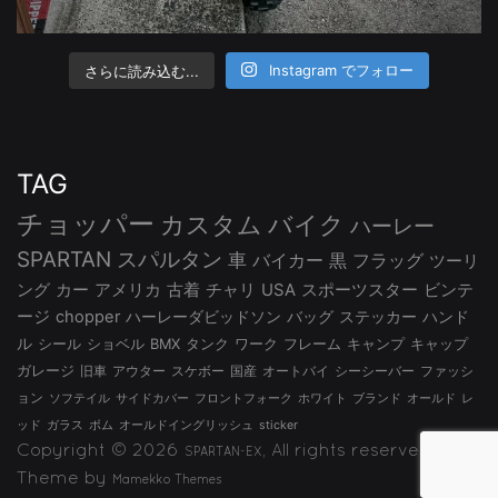
さらに読み込む...
Instagram でフォロー
TAG
チョッパー
カスタム
バイク
ハーレー
SPARTAN
スパルタン
車
バイカー
黒
フラッグ
ツーリ
ング
カー
アメリカ
古着
チャリ
USA
スポーツスター
ビンテ
ージ
chopper
ハーレーダビッドソン
バッグ
ステッカー
ハンド
ル
シール
ショベル
BMX
タンク
ワーク
フレーム
キャンプ
キャップ
ガレージ
旧車
アウター
スケボー
国産
オートバイ
シーシーバー
ファッシ
ョン
ソフテイル
サイドカバー
フロントフォーク
ホワイト
ブランド
オールド
レ
ッド
ガラス
ボム
オールドイングリッシュ
sticker
Copyright © 2026
, All rights reserved.
SPARTAN-EX
Theme by
Mamekko Themes