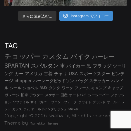
さらに読み込む...
Instagram でフォロー
TAG
チョッパー
カスタム
バイク
ハーレー
SPARTAN
スパルタン
車
バイカー
黒
フラッグ
ツーリ
ング
カー
アメリカ
古着
チャリ
USA
スポーツスター
ビンテ
ージ
chopper
ハーレーダビッドソン
バッグ
ステッカー
ハンド
ル
シール
ショベル
BMX
タンク
ワーク
フレーム
キャンプ
キャップ
ガレージ
旧車
アウター
スケボー
国産
オートバイ
シーシーバー
ファッシ
ョン
ソフテイル
サイドカバー
フロントフォーク
ホワイト
ブランド
オールド
レ
ッド
ガラス
ボム
オールドイングリッシュ
sticker
Copyright © 2026
, All rights reserved.
SPARTAN-EX
Theme by
Mamekko Themes