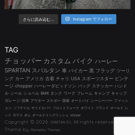
さらに読み込む...
Instagram でフォロー
TAG
チョッパー
カスタム
バイク
ハーレー
SPARTAN
スパルタン
車
バイカー
黒
フラッグ
ツーリ
ング
カー
アメリカ
古着
チャリ
USA
スポーツスター
ビンテ
ージ
chopper
ハーレーダビッドソン
バッグ
ステッカー
ハンド
ル
シール
ショベル
BMX
タンク
ワーク
フレーム
キャンプ
キャップ
ガレージ
旧車
アウター
スケボー
国産
オートバイ
シーシーバー
ファッシ
ョン
ソフテイル
サイドカバー
フロントフォーク
ホワイト
ブランド
オールド
レ
ッド
ガラス
ボム
オールドイングリッシュ
sticker
Copyright © 2026
, All rights reserved.
SPARTAN-EX
Theme by
Mamekko Themes