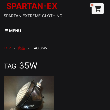
SPARTAN-EX
0
SPARTAN EXTREME CLOTHING
MENU
TOP
商品
TAG
35W
35W
TAG