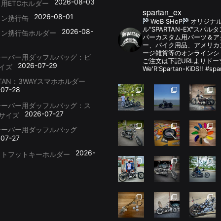
2026-08-03
用ETCホルダー
spartan_ex
2026-08-01
リン携行缶
WeB SHoP
オリジナ
ル"SPARTAN-EX"スパ
2026-08-
リン携行缶ホルダー
パーカスタム用パーツ＆
ー、バイク用品、アメリカ
ージ雑貨等のオンラインシ
シーバー用ダッフルバッグ：ビ
ご注文は下記URLよりドー
2026-07-29
イズ
We'R'Spartan-KiDS!! #spa
RTAN：3WAYスマホホルダー
-07-28
シーバー用ダッフルバッグ：ス
2026-07-27
サイズ
シーバー用ダッフルバッグ
-07-27
2026-
ットフットキーホルダー