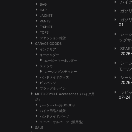
バイク
BAG
CAP
ガソ
JACKET
ガソ
PANTS
01
T-SHIRT
TOPS
シー
ファッション雑貨
ッグサ
GARAGE GOODS
SPA
インテリア
2026
キーホルダー
ムービーキーホルダー
シー
ステッカー
モール
レーシングステッカー
シー
ハンドメイドグッズ
2026
ピンバッジ
フラッグ＆サイン
ラビ
MOTORCYCLE Accessories（バイク用
07-24
品）
シーシーバー用GOODS
バイク用品＆雑貨
ハンドメイドパーツ
ユニバーサルパーツ（汎用品）
SALE