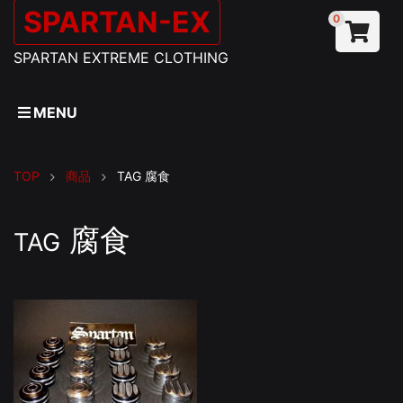
SPARTAN-EX
0
SPARTAN EXTREME CLOTHING
MENU
TOP
商品
TAG
腐食
腐食
TAG