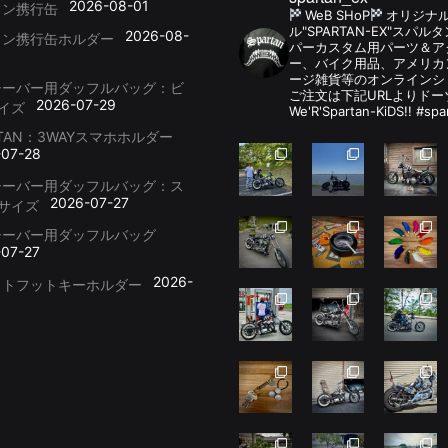
2026-08-01
リン携行缶
WeB SHoP
オリジナ
ル"SPARTAN-EX"スパ
2026-08-
リン携行缶ホルダー
パーカスタム用パーツ＆
ー、バイク用品、アメリカ
ージ雑貨等のオンラインシ
シーバー用ダッフルバッグ：ビ
ご注文は下記URLよりドー
2026-07-29
イズ
We'R'Spartan-KiDS!! #spa
RTAN：3WAYスマホホルダー
-07-28
シーバー用ダッフルバッグ：ス
2026-07-27
サイズ
シーバー用ダッフルバッグ
-07-27
2026-
ットフットキーホルダー