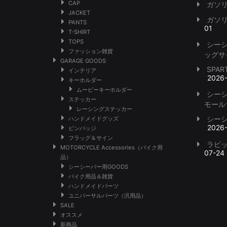
CAP
ガソ
JACKET
ガソ
PANTS
01
T-SHIRT
TOPS
シー
ファッション雑貨
ッグサ
GARAGE GOODS
SPA
インテリア
2026
キーホルダー
ムービーキーホルダー
シー
ステッカー
モール
レーシングステッカー
シー
ハンドメイドグッズ
2026
ピンバッジ
フラッグ＆サイン
ラビ
MOTORCYCLE Accessories（バイク用
07-24
品）
シーシーバー用GOODS
バイク用品＆雑貨
ハンドメイドパーツ
ユニバーサルパーツ（汎用品）
SALE
オススメ
新商品