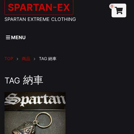
SPARTAN-EX
0
SPARTAN EXTREME CLOTHING
MENU
TOP
商品
TAG
納車
納車
TAG