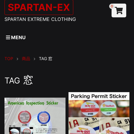
SPARTAN-EX
0
SPARTAN EXTREME CLOTHING
MENU
TOP
商品
TAG
窓
窓
TAG