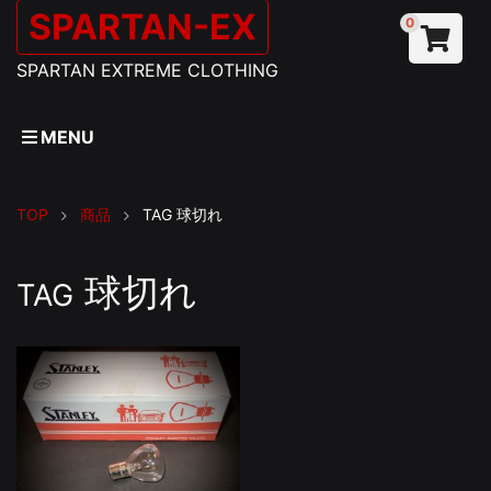
SPARTAN-EX
0
SPARTAN EXTREME CLOTHING
MENU
TOP
商品
TAG
球切れ
球切れ
TAG