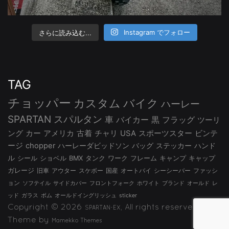
さらに読み込む...
Instagram でフォロー
TAG
チョッパー
カスタム
バイク
ハーレー
SPARTAN
スパルタン
車
バイカー
黒
フラッグ
ツーリ
ング
カー
アメリカ
古着
チャリ
USA
スポーツスター
ビンテ
ージ
chopper
ハーレーダビッドソン
バッグ
ステッカー
ハンド
ル
シール
ショベル
BMX
タンク
ワーク
フレーム
キャンプ
キャップ
ガレージ
旧車
アウター
スケボー
国産
オートバイ
シーシーバー
ファッシ
ョン
ソフテイル
サイドカバー
フロントフォーク
ホワイト
ブランド
オールド
レ
ッド
ガラス
ボム
オールドイングリッシュ
sticker
Copyright © 2026
, All rights reserved.
SPARTAN-EX
Theme by
Mamekko Themes