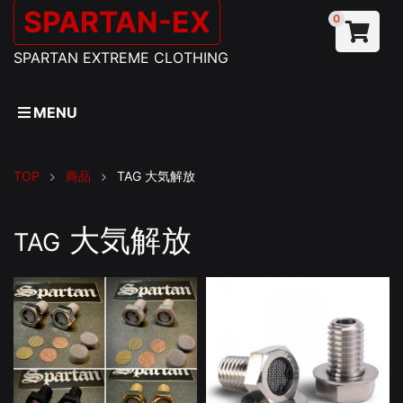
SPARTAN-EX
0
SPARTAN EXTREME CLOTHING
MENU
TOP
商品
TAG
大気解放
大気解放
TAG