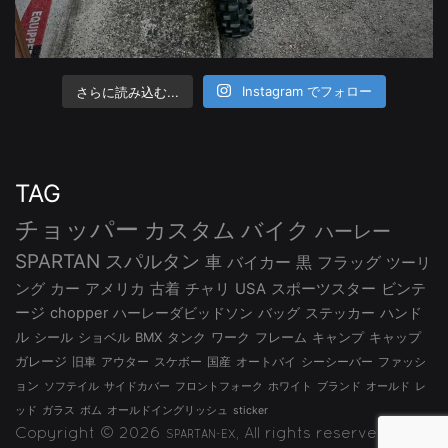
さらに読み込む...
Instagram でフォロー
TAG
チョッパー
カスタム
バイク
ハーレー
SPARTAN
スパルタン
車
バイカー
黒
フラッグ
ツーリ
ング
カー
アメリカ
古着
チャリ
USA
スポーツスター
ビンテ
ージ
chopper
ハーレーダビッドソン
バッグ
ステッカー
ハンド
ル
シール
ショベル
BMX
タンク
ワーク
フレーム
キャンプ
キャップ
ガレージ
旧車
アウター
スケボー
国産
オートバイ
シーシーバー
ファッシ
ョン
ソフテイル
サイドカバー
フロントフォーク
ホワイト
ブランド
オールド
レ
ッド
ガラス
ボム
オールドイングリッシュ
sticker
Copyright © 2026
, All rights reserved.
SPARTAN-EX