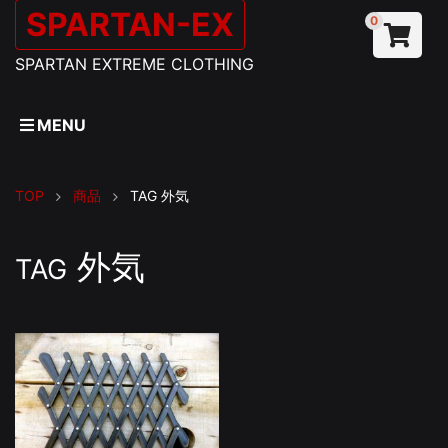
SPARTAN-EX
0
SPARTAN EXTREME CLOTHING
MENU
TOP
商品
TAG
外気
外気
TAG