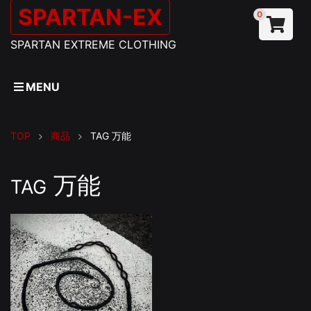
SPARTAN-EX
0
SPARTAN EXTREME CLOTHING
MENU
TOP
商品
TAG
万能
万能
TAG