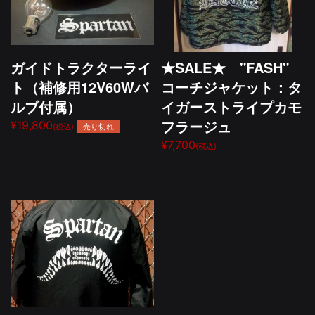
ガイドトラクターライ
★SALE★ "FASH"
ト（補修用12V60Wバ
コーチジャケット：タ
ルブ付属）
イガーストライプカモ
フラージュ
¥19,800
売り切れ
(税込)
¥7,700
(税込)