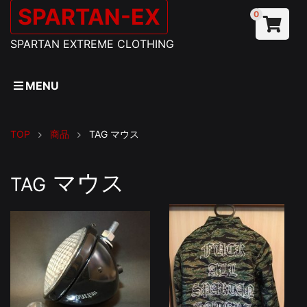
SPARTAN-EX
0
SPARTAN EXTREME CLOTHING
MENU
TOP
商品
TAG
マウス
マウス
TAG