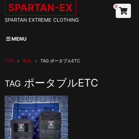
SPARTAN-EX
0
SPARTAN EXTREME CLOTHING
MENU
TOP
商品
TAG
ポータブルETC
ポータブルETC
TAG