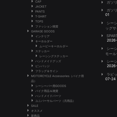
CAP
ガソ
JACKET
ガソ
PANTS
01
T-SHIRT
TOPS
シー
ファッション雑貨
ッグサ
GARAGE GOODS
SPA
インテリア
2026
キーホルダー
ムービーキーホルダー
シー
ステッカー
モール
レーシングステッカー
シー
ハンドメイドグッズ
2026
ピンバッジ
フラッグ＆サイン
ラビ
MOTORCYCLE Accessories（バイク用
07-24
品）
シーシーバー用GOODS
バイク用品＆雑貨
ハンドメイドパーツ
ユニバーサルパーツ（汎用品）
SALE
オススメ
新商品