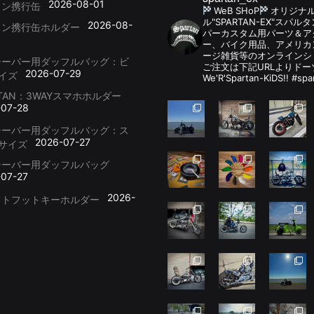
2026-08-01
リン携行缶
WeB SHoP
オリジナ
ル"SPARTAN-EX"スパ
2026-08-
リン携行缶ホルダー
パーカスタム用パーツ＆
ー、バイク用品、アメリカ
ージ雑貨等のオンラインシ
シーバー用ダッフルバッグ：ビ
ご注文は下記URLよりドー
2026-07-29
イズ
We'R'Spartan-KiDS!! #spa
RTAN：3WAYスマホホルダー
-07-28
シーバー用ダッフルバッグ：ス
2026-07-27
サイズ
シーバー用ダッフルバッグ
-07-27
2026-
ットフットキーホルダー