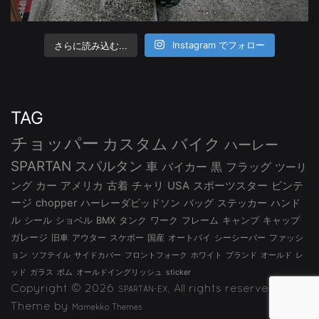
さらに読み込む...
Instagram でフォロー
TAG
チョッパー
カスタム
バイク
ハーレー
SPARTAN
スパルタン
車
バイカー
黒
フラッグ
ツーリ
ング
カー
アメリカ
古着
チャリ
USA
スポーツスター
ビンテ
ージ
chopper
ハーレーダビッドソン
バッグ
ステッカー
ハンド
ル
シール
ショベル
BMX
タンク
ワーク
フレーム
キャンプ
キャップ
ガレージ
旧車
アウター
スケボー
国産
オートバイ
シーシーバー
ファッシ
ョン
ソフテイル
サイドカバー
フロントフォーク
ホワイト
ブランド
オールド
レ
ッド
ガラス
ボム
オールドイングリッシュ
sticker
Copyright © 2026
, All rights reserved.
SPARTAN-EX
Theme by
Mamekko Themes