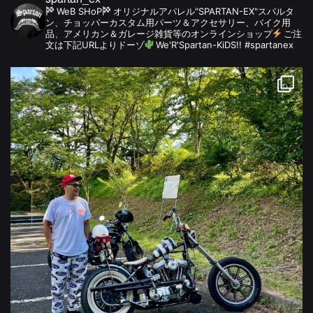
WeB SHoP
オリジナルアパレル"SPARTAN-EX"スパルタ
ン、チョッパーカスタム用パーツ＆アクセサリー、バイク用
品、アメリカン＆ガレージ雑貨等のオンラインショップ
ご注
文は下記URLよりドーゾ
We'R'Spartan-KiDS!! #spartanex