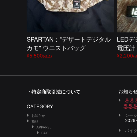
SPARTAN："デザートデジタル
LED
カモ" ウエストバッグ
電圧計
¥5,500
¥2,200
(税込)
(
お知ら
・特定商取引法について
CATEGORY
シー
お知らせ
2026
商品
APPAREL
バイク
BAG