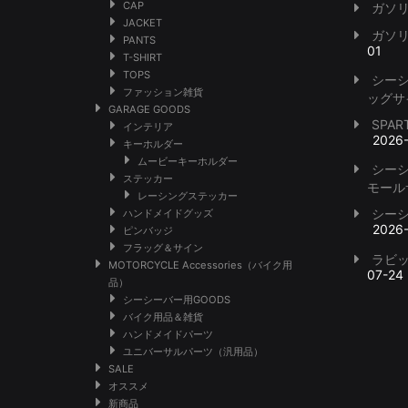
CAP
ガソ
JACKET
ガソ
PANTS
01
T-SHIRT
TOPS
シー
ファッション雑貨
ッグサ
GARAGE GOODS
SPA
インテリア
2026
キーホルダー
ムービーキーホルダー
シー
ステッカー
モール
レーシングステッカー
シー
ハンドメイドグッズ
2026
ピンバッジ
フラッグ＆サイン
ラビ
MOTORCYCLE Accessories（バイク用
07-24
品）
シーシーバー用GOODS
バイク用品＆雑貨
ハンドメイドパーツ
ユニバーサルパーツ（汎用品）
SALE
オススメ
新商品