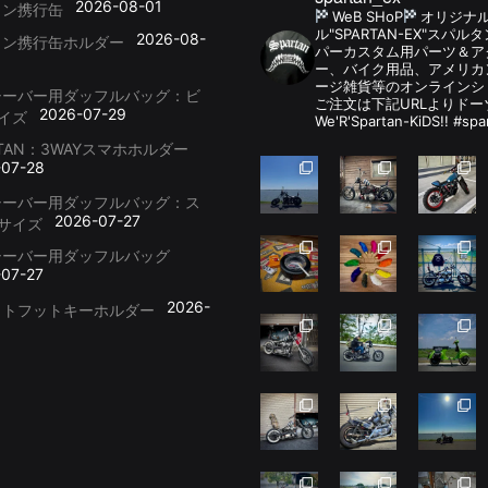
2026-08-01
リン携行缶
WeB SHoP
オリジナ
ル"SPARTAN-EX"スパ
2026-08-
リン携行缶ホルダー
パーカスタム用パーツ＆
ー、バイク用品、アメリカ
ージ雑貨等のオンラインシ
シーバー用ダッフルバッグ：ビ
ご注文は下記URLよりドー
2026-07-29
イズ
We'R'Spartan-KiDS!! #spa
RTAN：3WAYスマホホルダー
-07-28
シーバー用ダッフルバッグ：ス
2026-07-27
サイズ
シーバー用ダッフルバッグ
-07-27
2026-
ットフットキーホルダー