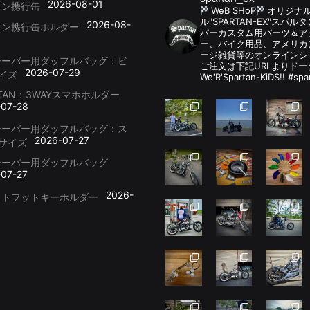
2026-08-01
リン携行缶
WeB SHoP
オリジナ
ル"SPARTAN-EX"スパ
2026-08-
リン携行缶ホルダー
パーカスタム用パーツ＆
ー、バイク用品、アメリカ
ージ雑貨等のオンラインシ
シーバー用ダッフルバッグ：ビ
ご注文は下記URLよりドー
2026-07-29
イズ
We'R'Spartan-KiDS!! #spa
RTAN：3WAYスマホホルダー
-07-28
シーバー用ダッフルバッグ：ス
2026-07-27
サイズ
シーバー用ダッフルバッグ
-07-27
2026-
ットフットキーホルダー