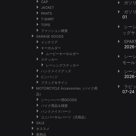
CAP
ガソ
JACKET
ガソ
PANTS
01
T-SHIRT
TOPS
シー
ファッション雑貨
ッグサ
GARAGE GOODS
SPA
インテリア
2026
キーホルダー
ムービーキーホルダー
シー
ステッカー
モール
レーシングステッカー
シー
ハンドメイドグッズ
2026
ピンバッジ
フラッグ＆サイン
ラビ
MOTORCYCLE Accessories（バイク用
07-24
品）
シーシーバー用GOODS
バイク用品＆雑貨
ハンドメイドパーツ
ユニバーサルパーツ（汎用品）
SALE
オススメ
新商品