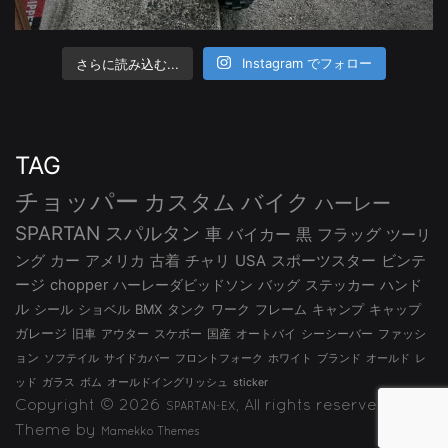
さらに読み込む...
Instagram でフォロー
TAG
チョッパー
カスタム
バイク
ハーレー
SPARTAN
スパルタン
車
バイカー
黒
フラッグ
ツーリ
ング
カー
アメリカ
古着
チャリ
USA
スポーツスター
ビンテ
ージ
chopper
ハーレーダビッドソン
バッグ
ステッカー
ハンド
ル
シール
ショベル
BMX
タンク
ワーク
フレーム
キャンプ
キャップ
ガレージ
旧車
アウター
スケボー
国産
オートバイ
シーシーバー
ファッシ
ョン
ソフテイル
サイドカバー
フロントフォーク
ホワイト
ブランド
オールド
レ
ッド
ガラス
ボム
オールドイングリッシュ
sticker
Copyright © 2026
, All rights reserved.
SPARTAN-EX
Theme by
Mamekko Themes