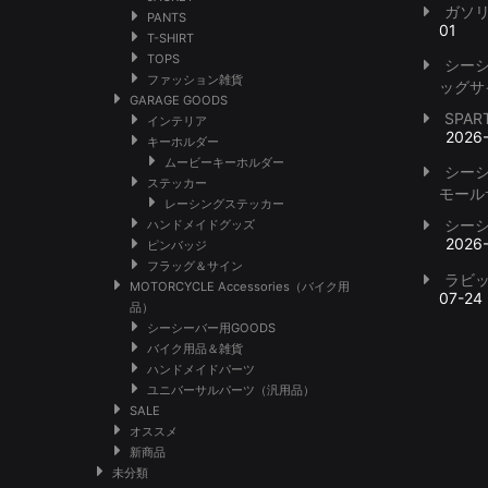
ガソ
PANTS
01
T-SHIRT
TOPS
シー
ファッション雑貨
ッグサ
GARAGE GOODS
SPA
インテリア
2026
キーホルダー
ムービーキーホルダー
シー
ステッカー
モール
レーシングステッカー
シー
ハンドメイドグッズ
2026
ピンバッジ
フラッグ＆サイン
ラビ
MOTORCYCLE Accessories（バイク用
07-24
品）
シーシーバー用GOODS
バイク用品＆雑貨
ハンドメイドパーツ
ユニバーサルパーツ（汎用品）
SALE
オススメ
新商品
未分類