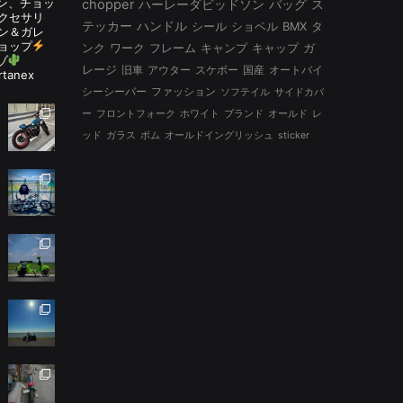
ルタン、チョッ
chopper
ハーレーダビッドソン
バッグ
ス
アクセサリ
テッカー
ハンドル
シール
ショベル
BMX
タ
ン＆ガレ
ョップ
ンク
ワーク
フレーム
キャンプ
キャップ
ガ
ゾ
レージ
旧車
アウター
スケボー
国産
オートバイ
rtanex
シーシーバー
ファッション
ソフテイル
サイドカバ
ー
フロントフォーク
ホワイト
ブランド
オールド
レ
ッド
ガラス
ボム
オールドイングリッシュ
sticker