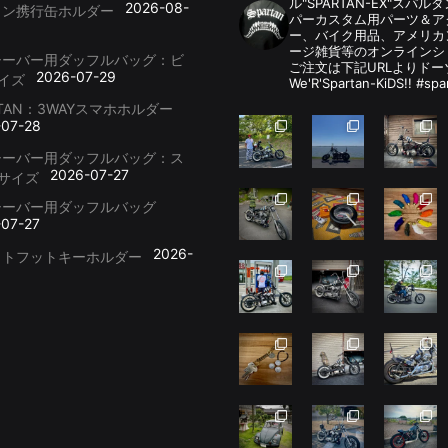
ル"SPARTAN-EX"スパ
2026-08-
リン携行缶ホルダー
パーカスタム用パーツ＆
ー、バイク用品、アメリカ
ージ雑貨等のオンラインシ
シーバー用ダッフルバッグ：ビ
ご注文は下記URLよりドー
2026-07-29
イズ
We'R'Spartan-KiDS!! #spa
RTAN：3WAYスマホホルダー
-07-28
シーバー用ダッフルバッグ：ス
2026-07-27
サイズ
シーバー用ダッフルバッグ
-07-27
2026-
ットフットキーホルダー