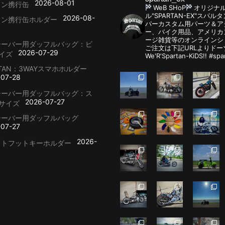
2026-08-01
リン携行缶
WeB SHoP
オリジナ
ル"SPARTAN-EX"スパ
2026-08-
リン携行缶ホルダー
パーカスタム用パーツ＆
ー、バイク用品、アメリカ
ージ雑貨等のオンラインシ
シーバー用ダッフルバッグ：ビ
ご注文は下記URLよりドー
2026-07-29
イズ
We'R'Spartan-KiDS!! #spa
RTAN：3WAYスマホホルダー
-07-28
シーバー用ダッフルバッグ：ス
2026-07-27
サイズ
シーバー用ダッフルバッグ
-07-27
2026-
ットフットキーホルダー