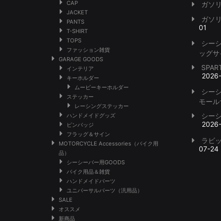
CAP
ガソ
JACKET
ガソ
PANTS
01
T-SHIRT
TOPS
シー
ファッション雑貨
ッグサ
GARAGE GOODS
SPA
インテリア
2026
キーホルダー
ムービーキーホルダー
シー
ステッカー
モール
レーシングステッカー
シー
ハンドメイドグッズ
2026
ピンバッジ
フラッグ＆サイン
ラビ
MOTORCYCLE Accessories（バイク用
07-24
品）
シーシーバー用GOODS
バイク用品＆雑貨
ハンドメイドパーツ
ユニバーサルパーツ（汎用品）
SALE
オススメ
新商品